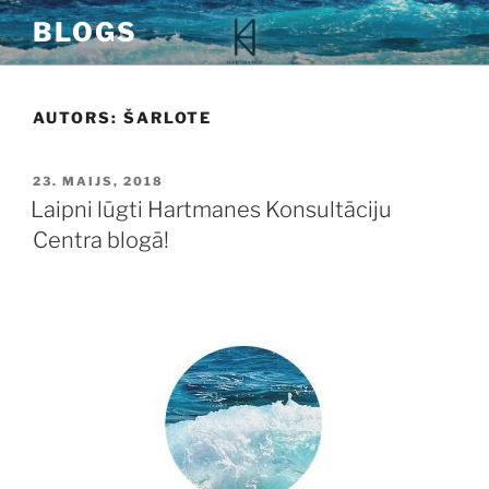
Doties
BLOGS
uz
saturu
AUTORS:
ŠARLOTE
PUBLICĒTS
23. MAIJS, 2018
Laipni lūgti Hartmanes Konsultāciju
Centra blogā!